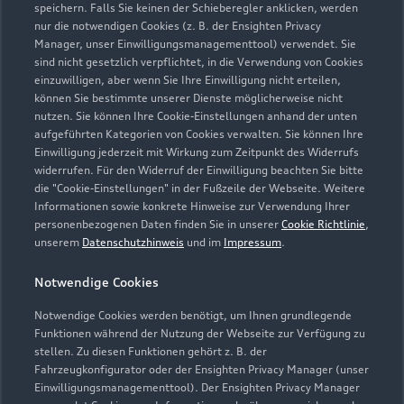
speichern. Falls Sie keinen der Schieberegler anklicken, werden
08662 9111
nur die notwendigen Cookies (z. B. der Ensighten Privacy
Manager, unser Einwilligungsmanagementtool) verwendet. Sie
sind nicht gesetzlich verpflichtet, in die Verwendung von Cookies
info@autohaus-rausch.de
einzuwilligen, aber wenn Sie Ihre Einwilligung nicht erteilen,
können Sie bestimmte unserer Dienste möglicherweise nicht
Kontaktdaten herunterladen
nutzen. Sie können Ihre Cookie-Einstellungen anhand der unten
aufgeführten Kategorien von Cookies verwalten. Sie können Ihre
Einwilligung jederzeit mit Wirkung zum Zeitpunkt des Widerrufs
widerrufen. Für den Widerruf der Einwilligung beachten Sie bitte
die "Cookie-Einstellungen" in der Fußzeile der Webseite. Weitere
Öffnungszeiten
Informationen sowie konkrete Hinweise zur Verwendung Ihrer
personenbezogenen Daten finden Sie in unserer
Cookie Richtlinie
,
unserem
Datenschutzhinweis
und im
Impressum
.
Service
Notwendige Cookies
Geschlossen
,
öffnet am
Freitag 07:30
Notwendige Cookies werden benötigt, um Ihnen grundlegende
Teile- & Zubehörverkauf
Funktionen während der Nutzung der Webseite zur Verfügung zu
stellen. Zu diesen Funktionen gehört z. B. der
Geschlossen
,
öffnet am
Freitag 08:00
Fahrzeugkonfigurator oder der Ensighten Privacy Manager (unser
Einwilligungsmanagementtool). Der Ensighten Privacy Manager