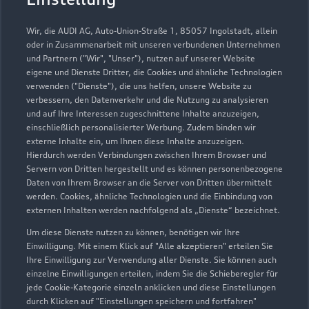
Autohaus Rausch GmbH &
Co. KG
Wir, die AUDI AG, Auto-Union-Straße 1, 85057 Ingolstadt, allein
oder in Zusammenarbeit mit unseren verbundenen Unternehmen
und Partnern ("Wir", "Unser"), nutzen auf unserer Website
Servicepartner
e-tron
eigene und Dienste Dritter, die Cookies und ähnliche Technologien
verwenden ("Dienste"), die uns helfen, unsere Website zu
verbessern, den Datenverkehr und die Nutzung zu analysieren
und auf Ihre Interessen zugeschnittene Inhalte anzuzeigen,
einschließlich personalisierter Werbung. Zudem binden wir
externe Inhalte ein, um Ihnen diese Inhalte anzuzeigen.
Hierdurch werden Verbindungen zwischen Ihrem Browser und
Servern von Dritten hergestellt und es können personenbezogene
Daten von Ihrem Browser an die Server von Dritten übermittelt
werden. Cookies, ähnliche Technologien und die Einbindung von
externen Inhalten werden nachfolgend als „Dienste“ bezeichnet.
Um diese Dienste nutzen zu können, benötigen wir Ihre
Einwilligung. Mit einem Klick auf "Alle akzeptieren" erteilen Sie
Ihre Einwilligung zur Verwendung aller Dienste. Sie können auch
Breslauer Straße 1
einzelne Einwilligungen erteilen, indem Sie die Schieberegler für
jede Cookie-Kategorie einzeln anklicken und diese Einstellungen
83313 Siegsdorf
durch Klicken auf "Einstellungen speichern und fortfahren"