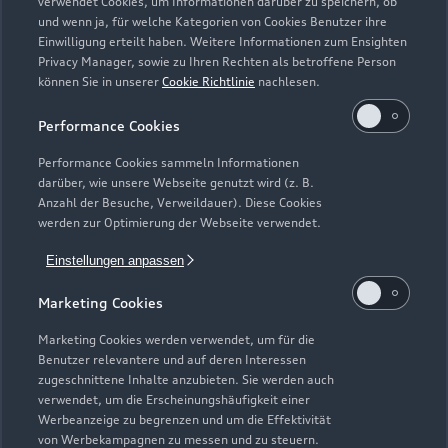
verwendet Cookies, um Informationen darüber zu speichern, ob
und wenn ja, für welche Kategorien von Cookies Benutzer ihre
Zurück nach oben
Einwilligung erteilt haben. Weitere Informationen zum Ensighten
Privacy Manager, sowie zu Ihren Rechten als betroffene Person
können Sie in unserer
Cookie Richtlinie
nachlesen.
Modelle
Performance Cookies
Kaufen & leasen
Alle Modelle
Performance Cookies sammeln Informationen
darüber, wie unsere Webseite genutzt wird (z. B.
Modelle vergleichen
Anzahl der Besuche, Verweildauer). Diese Cookies
Service & Zubehör
Neuwagensuche
werden zur Optimierung der Webseite verwendet.
Elektromodelle
Gebrauchtwagensuche
Einstellungen anpassen
Support
Saisonale Angebote
Plug-in-Hybride
Gebrauchtwagen
Marketing Cookies
Audi Services
Über Audi
Kundenservice
Finanzierung
Marketing Cookies werden verwendet, um für die
Garantie
Benutzer relevantere und auf deren Interessen
Händlersuche
Aktionen & Angebote
zugeschnittene Inhalte anzubieten. Sie werden auch
Unternehmen
Audi digital services
verwendet, um die Erscheinungshäufigkeit einer
Audi Code
Geschäftskunden
Werbeanzeige zu begrenzen und um die Effektivität
Karriere
myAudi
von Werbekampagnen zu messen und zu steuern.